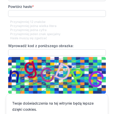
Powtórz hasło
*
Przynajmniej 12 znaków
Przynajmniej jedna wielka litera
Przynajmniej jedna cyfra
Przynajmniej jeden znak specjalny
Hasła muszą się zgadzać
Wprowadź kod z poniższego obrazka:
*
Akceptuję
Politykę prywatności
Twoje doświadczenia na tej witrynie będą lepsze
dzięki cookies.
Dalej