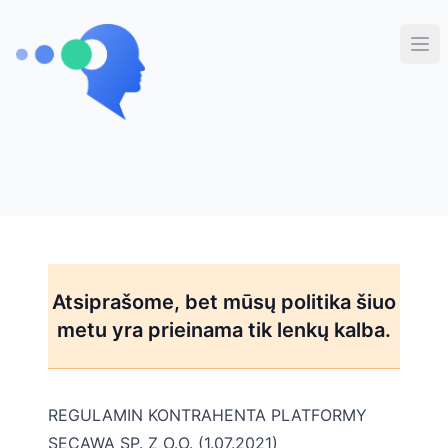
Secawa v2
Ati
Atsiprašome, bet mūsų politika šiuo
metu yra prieinama tik lenkų kalba.
REGULAMIN KONTRAHENTA PLATFORMY
SECAWA SP. Z O.O. (1.07.2021)