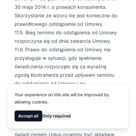
30 maja 2014 r. o prawach konsumenta.
Skorzystanie ze wzoru nie jest konieczne do
prawidłowego odstąpienia od Umowy.
11.5. Bieg terminu do odstąpienia od Umowy
rozpoczyna się od dnia zawarcia Umowy.
11.6. Prawo do odstąpienia od Umowy nie
przysługuje w sytuacji, gdy spełnianie
świadczenia rozpoczęło się za wyraźną
zgodą Kontrahenta przed upływem terminu
do odstąpienia od Umowy i po
poinformowaniu go o utracie prawa
Your experience on this site will be improved by
odstąpienia od Umowy, jak również po
allowing cookies.
wykonaniu całości Umowy.
Accept all
Only required
12. Postępowanie reklamacyjne
12.1. Wszelkie reklamacje związane ze
świadczeniem Usług powinny być składane